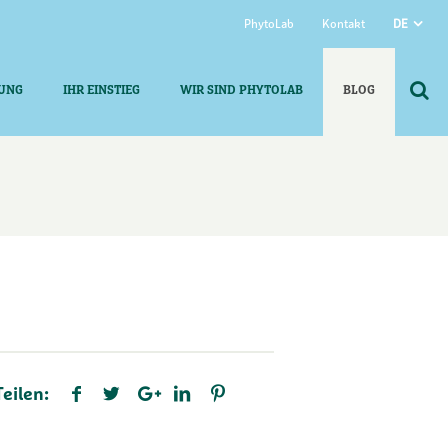
PhytoLab
Kontakt
DE
UNG
IHR EINSTIEG
WIR SIND PHYTOLAB
BLOG
Teilen: