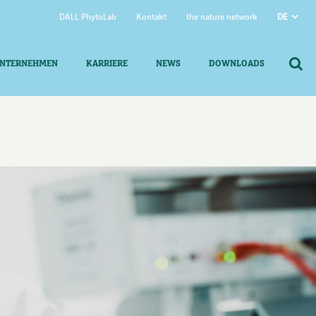
DALL PhytoLab
Kontakt
the nature network
DE
NTERNEHMEN
KARRIERE
NEWS
DOWNLOADS