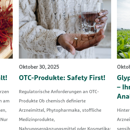
Oktober 30, 2025
Oktob
lt!
OTC-Produkte: Safety First!
Gly
– Ih
ürzen
Regulatorische Anforderungen an OTC-
Ana
en am
Produkte Ob chemisch definierte
ten,
Arzneimittel, Phytopharmaka, stoffliche
Hinter
 Nur
Medizinprodukte,
Arznei
Nahrungsergänzungsmittel oder Kosmetika:
sensi