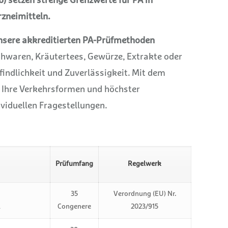
26) setzen strenge Grenzwerte für PA in
rzneimitteln.
nsere akkreditierten PA-Prüfmethoden
hwaren, Kräutertees, Gewürze, Extrakte oder
indlichkeit und Zuverlässigkeit. Mit dem
Ihre Verkehrsformen und höchster
viduellen Fragestellungen.
Prüfumfang
Regelwerk
35
Verordnung (EU) Nr.
l
Congenere
2023/915