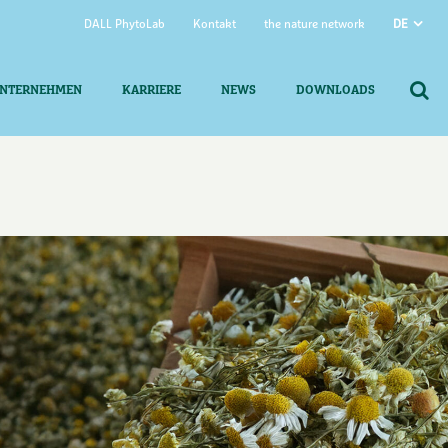
DALL PhytoLab
Kontakt
the nature network
DE
NTERNEHMEN
KARRIERE
NEWS
DOWNLOADS